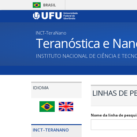
Skip
BRASIL
to
main
content
INCT-TeraNano
Teranóstica e Nan
INSTITUTO NACIONAL DE CIÊNCIA E TECN
IDIOMA
LINHAS DE P
Nome da linha de pesqui
INCT-TERANANO