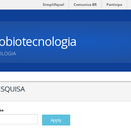
Simplifique!
Comunica BR
Participe
obiotecnologia
OLOGIA
ESQUISA
sa
Apply