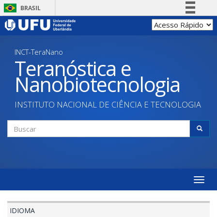
Pular
BRASIL
para
Simplifique!
o
conteúdo
Comunica BR
principal
INCT-TeraNano
Participe
Teranóstica e
Acesso à informação
Nanobiotecnologia
Legislação
Canais
INSTITUTO NACIONAL DE CIÊNCIA E TECNOLOGIA
Formulário
de
Buscar
busca
Toggle
naviga
IDIOMA