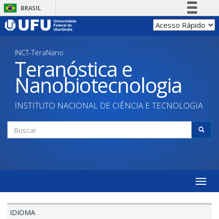
Pular
BRASIL
para
Simplifique!
o
conteúdo
Comunica BR
principal
INCT-TeraNano
Participe
Teranóstica e
Acesso à informação
Nanobiotecnologia
Legislação
Canais
INSTITUTO NACIONAL DE CIÊNCIA E TECNOLOGIA
Formulário
de
Buscar
busca
Toggle
naviga
IDIOMA