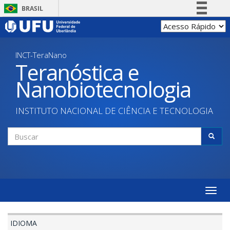
Pular
BRASIL
para
Simplifique!
o
conteúdo
Comunica BR
principal
INCT-TeraNano
Participe
Teranóstica e
Acesso à informação
Nanobiotecnologia
Legislação
Canais
INSTITUTO NACIONAL DE CIÊNCIA E TECNOLOGIA
Formulário
de
Buscar
busca
Toggle
naviga
IDIOMA