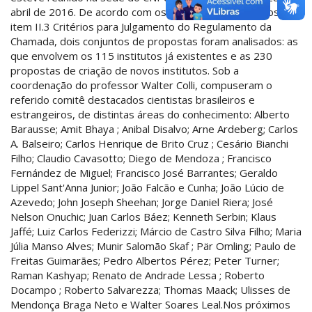
abril de 2016. De acordo com os critérios estabelecidos no
item II.3 Critérios para Julgamento do Regulamento da
Chamada, dois conjuntos de propostas foram analisados: as
que envolvem os 115 institutos já existentes e as 230
propostas de criação de novos institutos. Sob a
coordenação do professor Walter Colli, compuseram o
referido comitê destacados cientistas brasileiros e
estrangeiros, de distintas áreas do conhecimento: Alberto
Barausse; Amit Bhaya ; Anibal Disalvo; Arne Ardeberg; Carlos
A. Balseiro; Carlos Henrique de Brito Cruz ; Cesário Bianchi
Filho; Claudio Cavasotto; Diego de Mendoza ; Francisco
Fernández de Miguel; Francisco José Barrantes; Geraldo
Lippel Sant'Anna Junior; João Falcão e Cunha; João Lúcio de
Azevedo; John Joseph Sheehan; Jorge Daniel Riera; José
Nelson Onuchic; Juan Carlos Báez; Kenneth Serbin; Klaus
Jaffé; Luiz Carlos Federizzi; Márcio de Castro Silva Filho; Maria
Júlia Manso Alves; Munir Salomão Skaf ; Pär Omling; Paulo de
Freitas Guimarães; Pedro Albertos Pérez; Peter Turner;
Raman Kashyap; Renato de Andrade Lessa ; Roberto
Docampo ; Roberto Salvarezza; Thomas Maack; Ulisses de
Mendonça Braga Neto e Walter Soares Leal.Nos próximos