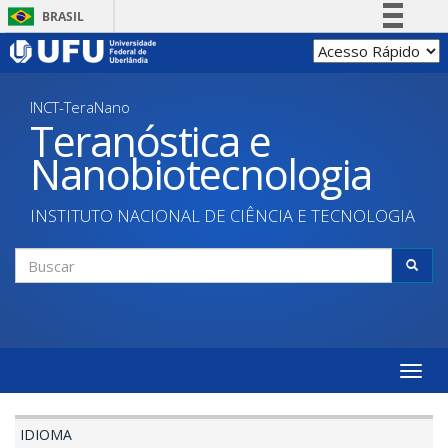
Pular
BRASIL
para
Simplifique!
o
conteúdo
Comunica BR
principal
INCT-TeraNano
Participe
Teranóstica e
Acesso à informação
Nanobiotecnologia
Legislação
Canais
INSTITUTO NACIONAL DE CIÊNCIA E TECNOLOGIA
Formulário
de
Buscar
busca
Toggle
naviga
IDIOMA