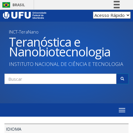
Pular
BRASIL
para
Simplifique!
o
conteúdo
Comunica BR
principal
INCT-TeraNano
Participe
Teranóstica e
Acesso à informação
Nanobiotecnologia
Legislação
Canais
INSTITUTO NACIONAL DE CIÊNCIA E TECNOLOGIA
Formulário
de
Buscar
busca
Toggle
naviga
IDIOMA