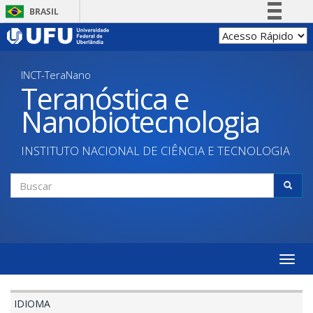
Pular
BRASIL
para
Simplifique!
o
conteúdo
Comunica BR
principal
INCT-TeraNano
Participe
Teranóstica e
Acesso à informação
Nanobiotecnologia
Legislação
Canais
INSTITUTO NACIONAL DE CIÊNCIA E TECNOLOGIA
Formulário
de
Buscar
busca
Toggle
naviga
IDIOMA