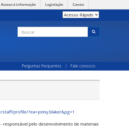
Acesso à informação
Legislação
Canais
Formulário
de
Buscar
busca
Perguntas frequentes
Fale conosco
/staff/profile/?ea=jonny.blaker&pg=1
. - responsável pelo desenvolvimento de materiais