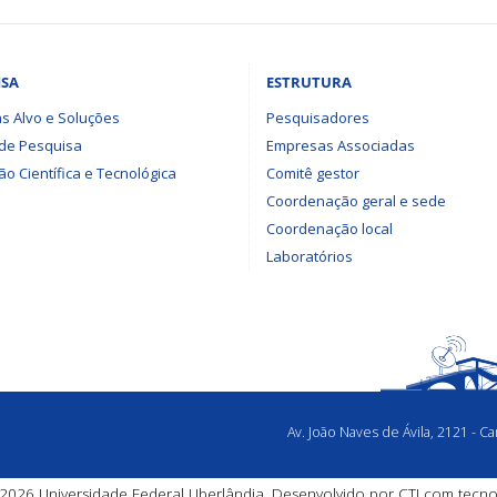
ISA
ESTRUTURA
s Alvo e Soluções
Pesquisadores
 de Pesquisa
Empresas Associadas
o Científica e Tecnológica
Comitê gestor
Coordenação geral e sede
Coordenação local
Laboratórios
Av. João Naves de Ávila, 2121 - 
2026 Universidade Federal Uberlândia. Desenvolvido por
CTI
com tecno