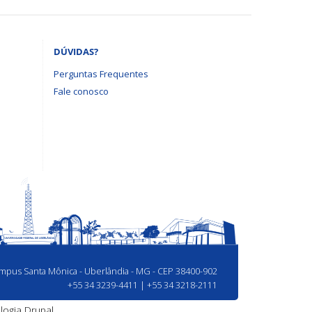
DÚVIDAS?
Perguntas Frequentes
Fale conosco
Campus Santa Mônica - Uberlândia - MG - CEP 38400-902
+55 34 3239-4411 | +55 34 3218-2111
logia
Drupal.