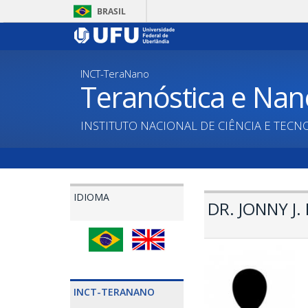
Pular
BRASIL
para
o
conteúdo
principal
INCT-TeraNano
Teranóstica e Nan
INSTITUTO NACIONAL DE CIÊNCIA E TECN
IDIOMA
DR. JONNY J.
INCT-TERANANO