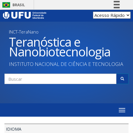
Pular
BRASIL
para
Simplifique!
o
conteúdo
Comunica BR
principal
INCT-TeraNano
Participe
Teranóstica e
Acesso à informação
Nanobiotecnologia
Legislação
Canais
INSTITUTO NACIONAL DE CIÊNCIA E TECNOLOGIA
Formulário
de
Buscar
busca
Toggle
naviga
IDIOMA