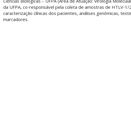
Ciências Biológicas – UFPA (Área de Atuação: Virologia Molecu
da UFPA, co-responsável pela coleta de amostras de HTLV-1/2,
caracterização clínicas dos pacientes, análises genômicas, te
marcadores.