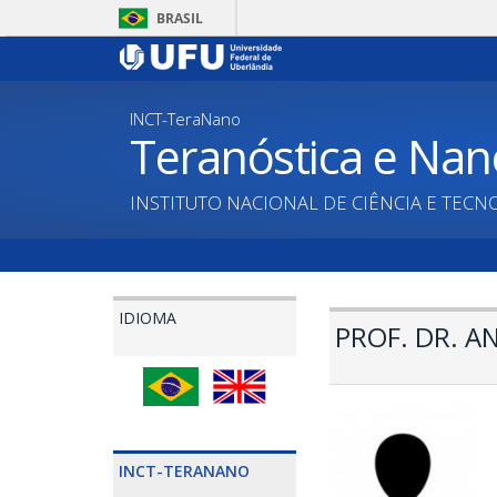
Pular
BRASIL
para
o
conteúdo
principal
INCT-TeraNano
Teranóstica e Nan
INSTITUTO NACIONAL DE CIÊNCIA E TECN
IDIOMA
PROF. DR. A
INCT-TERANANO