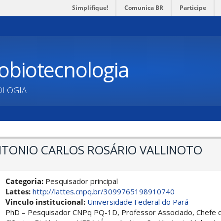
Simplifique!
Comunica BR
Participe
obiotecnologia
OLOGIA
NTONIO CARLOS ROSÁRIO VALLINOTO
Categoria:
Pesquisador principal
Lattes:
http://lattes.cnpq.br/3099765198910740
Vinculo institucional:
Universidade Federal do Pará
PhD – Pesquisador CNPq PQ-1D, Professor Associado, Chefe do 