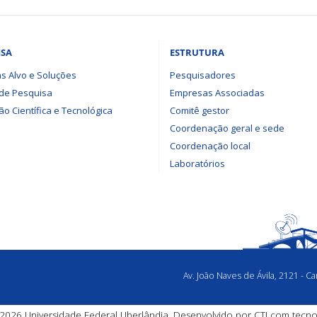
ISA
ESTRUTURA
s Alvo e Soluções
Pesquisadores
 de Pesquisa
Empresas Associadas
o Científica e Tecnológica
Comitê gestor
Coordenação geral e sede
Coordenação local
Laboratórios
Av. João Naves de Ávila, 2121 - 
2026 Universidade Federal Uberlândia. Desenvolvido por
CTI
com tecno