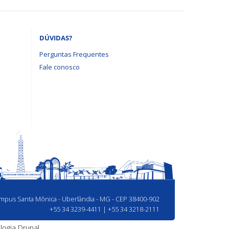
DÚVIDAS?
Perguntas Frequentes
Fale conosco
Campus Santa Mônica - Uberlândia - MG - CEP 38400-902
+55 34 3239-4411 | +55 34 3218-2111
logia
Drupal.