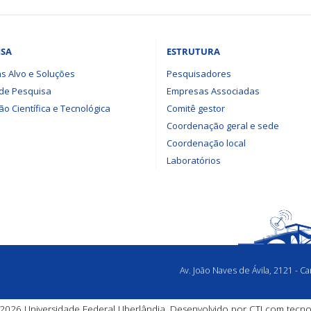
ISA
ESTRUTURA
s Alvo e Soluções
Pesquisadores
 de Pesquisa
Empresas Associadas
o Científica e Tecnológica
Comitê gestor
Coordenação geral e sede
Coordenação local
Laboratórios
Av. João Naves de Ávila, 2121 - 
2026 Universidade Federal Uberlândia. Desenvolvido por
CTI
com tecno