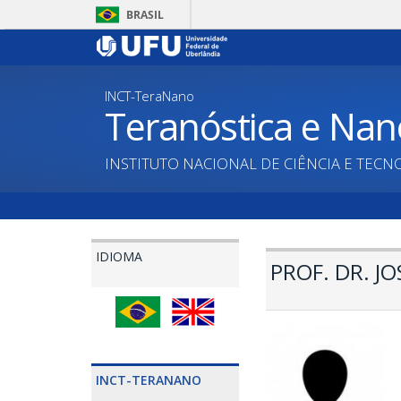
Pular
BRASIL
para
o
conteúdo
principal
INCT-TeraNano
Teranóstica e Nan
INSTITUTO NACIONAL DE CIÊNCIA E TECN
IDIOMA
PROF. DR. J
INCT-TERANANO