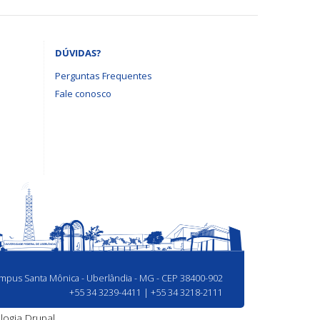
DÚVIDAS?
Perguntas Frequentes
Fale conosco
Campus Santa Mônica - Uberlândia - MG - CEP 38400-902
+55 34 3239-4411 | +55 34 3218-2111
logia
Drupal.