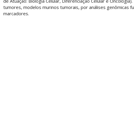
de Atuação: Biologia Celular, Diferenciação Celular e Oncologi
tumores, modelos murinos tumorais, por análises genômicas f
marcadores.