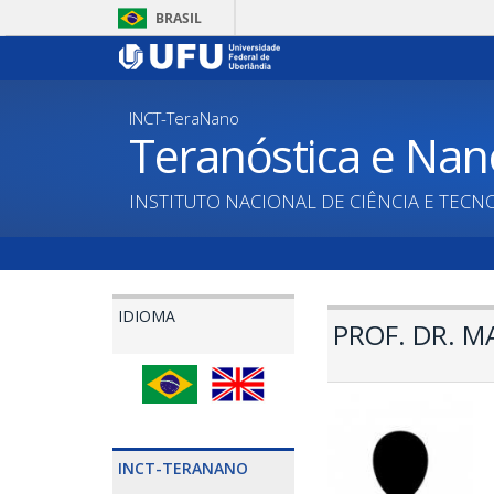
Pular
BRASIL
para
o
conteúdo
principal
INCT-TeraNano
Teranóstica e Nan
INSTITUTO NACIONAL DE CIÊNCIA E TECN
IDIOMA
PROF. DR. M
INCT-TERANANO