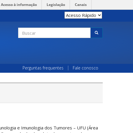
Acesso à informação
Legislação
Canais
Formulário
de
Buscar
busca
Perguntas frequentes
Fale conosco
unologia e Imunologia dos Tumores – UFU (Área