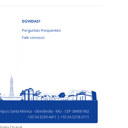
DÚVIDAS?
Perguntas Frequentes
Fale conosco
Campus Santa Mônica - Uberlândia - MG - CEP 38400-902
+55 34 3239-4411 | +55 34 3218-2111
logia
Drupal.