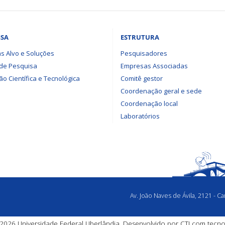
ISA
ESTRUTURA
s Alvo e Soluções
Pesquisadores
 de Pesquisa
Empresas Associadas
o Científica e Tecnológica
Comitê gestor
Coordenação geral e sede
Coordenação local
Laboratórios
Av. João Naves de Ávila, 2121 - 
2026 Universidade Federal Uberlândia. Desenvolvido por
CTI
com tecno