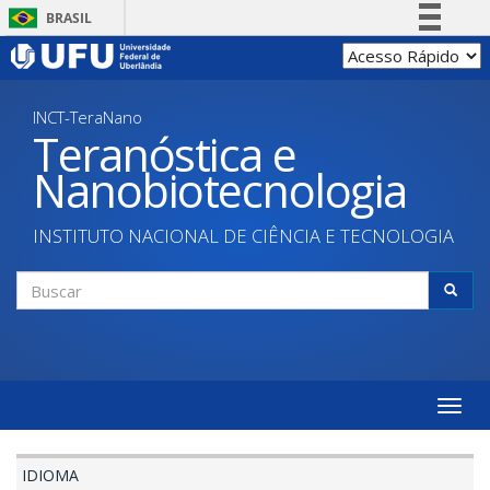
Pular
BRASIL
para
Simplifique!
o
conteúdo
Comunica BR
principal
INCT-TeraNano
Participe
Teranóstica e
Acesso à informação
Nanobiotecnologia
Legislação
Canais
INSTITUTO NACIONAL DE CIÊNCIA E TECNOLOGIA
Formulário
de
Buscar
busca
Toggle
naviga
IDIOMA