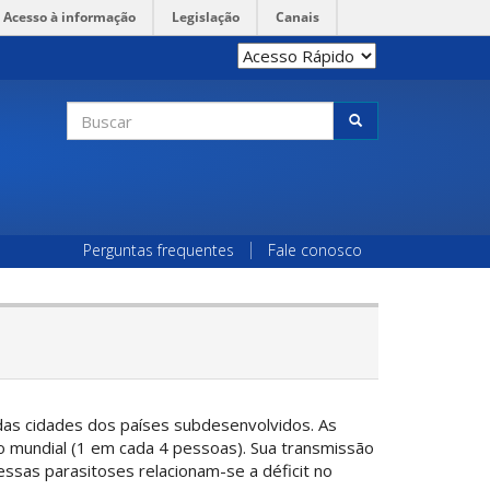
Acesso à informação
Legislação
Canais
Formulário
de
Buscar
busca
Perguntas frequentes
Fale conosco
 das cidades dos países subdesenvolvidos. As
 mundial (1 em cada 4 pessoas). Sua transmissão
ssas parasitoses relacionam-se a déficit no