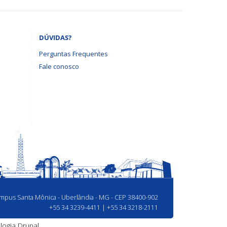
DÚVIDAS?
Perguntas Frequentes
Fale conosco
Campus Santa Mônica - Uberlândia - MG - CEP 38400-902
+55 34 3239-4411 | +55 34 3218-2111
logia
Drupal.