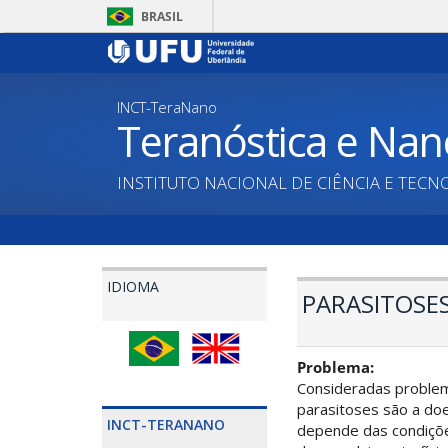
Pular
BRASIL
para
o
conteúdo
principal
INCT-TeraNano
Teranóstica e Nan
INSTITUTO NACIONAL DE CIÊNCIA E TECN
IDIOMA
PARASITOSES
Problema:
Consideradas problema
parasitoses são a do
INCT-TERANANO
depende das condições