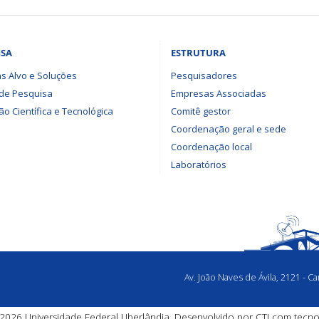
ISA
ESTRUTURA
s Alvo e Soluções
Pesquisadores
 de Pesquisa
Empresas Associadas
o Científica e Tecnológica
Comitê gestor
Coordenação geral e sede
Coordenação local
Laboratórios
Av. João Naves de Ávila, 2121 - 
2026 Universidade Federal Uberlândia. Desenvolvido por
CTI
com tecno