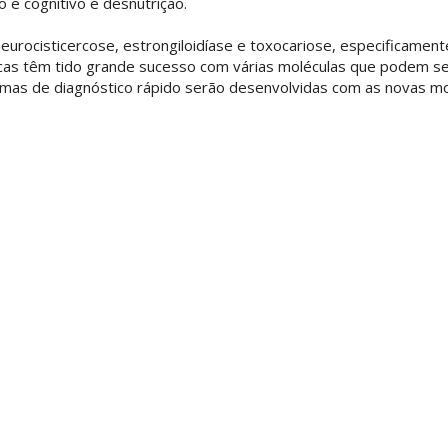
o e cognitivo e desnutrição.
eurocisticercose, estrongiloidíase e toxocariose, especificame
icas têm tido grande sucesso com várias moléculas que podem se
rmas de diagnóstico rápido serão desenvolvidas com as novas mol