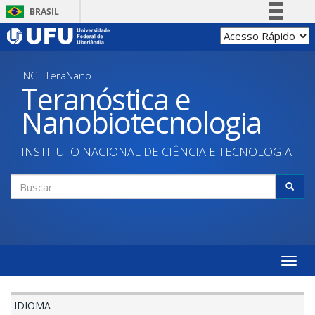
Pular
BRASIL
para
Simplifique!
o
conteúdo
Comunica BR
principal
INCT-TeraNano
Participe
Teranóstica e
Acesso à informação
Nanobiotecnologia
Legislação
Canais
INSTITUTO NACIONAL DE CIÊNCIA E TECNOLOGIA
Formulário
de
Buscar
busca
Toggle
naviga
IDIOMA