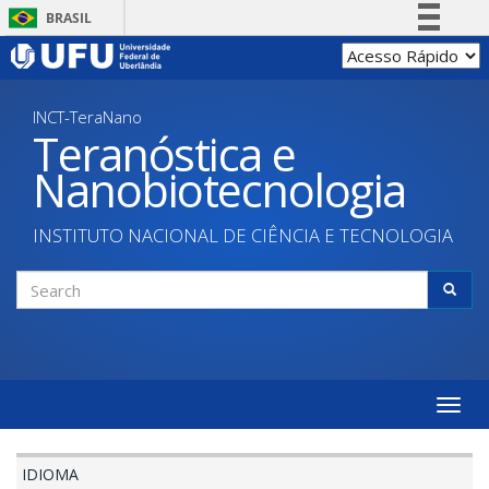
Skip
BRASIL
to
Simplifique!
main
content
Comunica BR
INCT-TeraNano
Participe
Teranóstica e
Acesso à informação
Nanobiotecnologia
Legislação
Canais
INSTITUTO NACIONAL DE CIÊNCIA E TECNOLOGIA
Search
form
Search
Toggle
naviga
IDIOMA