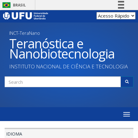
Skip
BRASIL
to
Simplifique!
main
content
Comunica BR
INCT-TeraNano
Participe
Teranóstica e
Acesso à informação
Nanobiotecnologia
Legislação
Canais
INSTITUTO NACIONAL DE CIÊNCIA E TECNOLOGIA
Search
form
Search
Toggle
naviga
IDIOMA